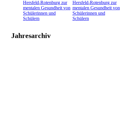
Hersfeld-Rotenburg zur
mentalen Gesundheit von
Schülerinnen und
Schülern
Jahresarchiv
2026
2025
2024
2023
2022
2021
2020
2019
2018
2017
2016
2015
2014
2013
2012
2011