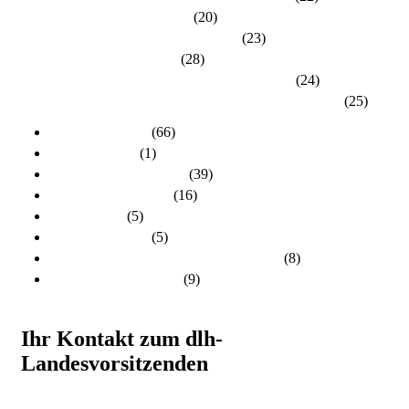
Kreisverband Main-Kinzig
(20)
Kreisverband Marburg-Biedenkopf
(23)
Kreisverband Offenbach
(28)
Kreisverband Rheingau-Taunus / Wiesbaden
(24)
Kreisverband Schwalm-Eder / Waldeck-Frankenberg
(25)
dlh-Nachrichten
(66)
dlh-newsletter
(1)
dlh-Pressemitteilungen
(39)
Frühere PR-Wahlen
(16)
Schulungen
(5)
Stellungnahmen
(5)
Unsere Kandidatinnen und Kandidaten
(8)
Unsere Themen 2024
(9)
Ihr Kontakt zum dlh-
Landesvorsitzenden