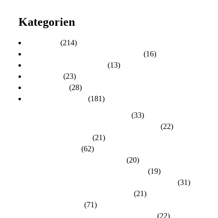
2010
Kategorien
Aktuelles
(214)
Aktuelles zur Personalratswahl 2024
(16)
Aktuelles zur Wahl 2021
(13)
Allgemein
(23)
dlh-Berichte
(28)
dlh-Kreisverbände
(181)
Kreisverband Bergstraße-Odenwald
(33)
Kreisverband Darmstadt / Darmstadt-Dieburg
(22)
Kreisverband Frankfurt
(21)
Kreisverband Fulda
(62)
Kreisverband Gießen / Vogelsberg
(20)
Kreisverband Groß-Gerau / Main-Taunus
(19)
Kreisverband Hersfeld-Rotenburg / Werra-Meißner
(31)
Kreisverband Hochtaunus / Wetterau
(21)
Kreisverband Kassel
(71)
Kreisverband Lahn-Dill / Limburg-Weilburg
(22)