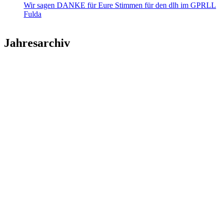
Wir sagen DANKE für Eure Stimmen für den dlh im GPRLL
Fulda
Jahresarchiv
2026
2025
2024
2023
2022
2021
2020
2019
2018
2017
2016
2015
2014
2013
2012
2011
2010