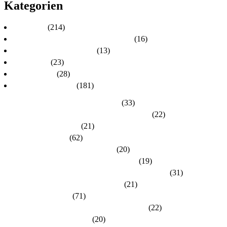
Kategorien
Aktuelles
(214)
Aktuelles zur Personalratswahl 2024
(16)
Aktuelles zur Wahl 2021
(13)
Allgemein
(23)
dlh-Berichte
(28)
dlh-Kreisverbände
(181)
Kreisverband Bergstraße-Odenwald
(33)
Kreisverband Darmstadt / Darmstadt-Dieburg
(22)
Kreisverband Frankfurt
(21)
Kreisverband Fulda
(62)
Kreisverband Gießen / Vogelsberg
(20)
Kreisverband Groß-Gerau / Main-Taunus
(19)
Kreisverband Hersfeld-Rotenburg / Werra-Meißner
(31)
Kreisverband Hochtaunus / Wetterau
(21)
Kreisverband Kassel
(71)
Kreisverband Lahn-Dill / Limburg-Weilburg
(22)
Kreisverband Main-Kinzig
(20)