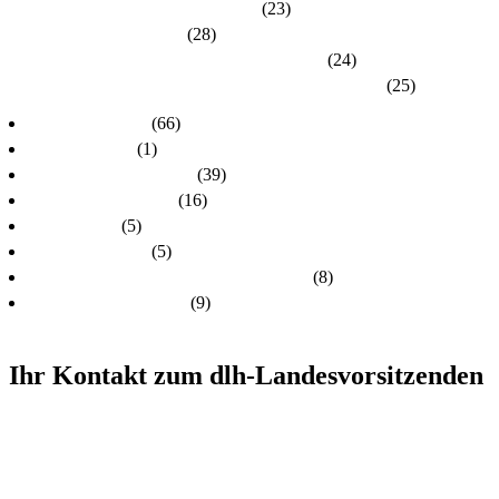
Kreisverband Marburg-Biedenkopf
(23)
Kreisverband Offenbach
(28)
Kreisverband Rheingau-Taunus / Wiesbaden
(24)
Kreisverband Schwalm-Eder / Waldeck-Frankenberg
(25)
dlh-Nachrichten
(66)
dlh-newsletter
(1)
dlh-Pressemitteilungen
(39)
Frühere PR-Wahlen
(16)
Schulungen
(5)
Stellungnahmen
(5)
Unsere Kandidatinnen und Kandidaten
(8)
Unsere Themen 2024
(9)
Ihr Kontakt zum dlh-Landesvorsitzenden