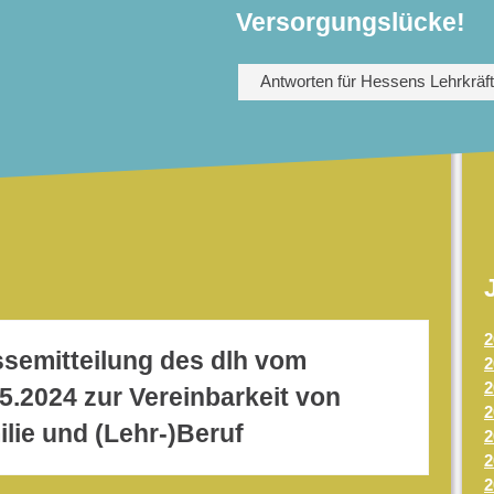
Versorgungslücke!
Antworten für Hessens Lehrkräf
2
ssemitteilung des dlh vom
2
2
5.2024 zur Vereinbarkeit von
2
lie und (Lehr-)Beruf
2
2
2