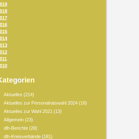
019
018
017
016
015
014
013
012
011
010
Kategorien
Aktuelles
(214)
Aktuelles zur Personalratswahl 2024
(16)
Aktuelles zur Wahl 2021
(13)
Allgemein
(23)
dlh-Berichte
(28)
dlh-Kreisverbände
(181)