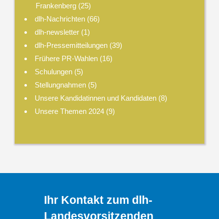
Frankenberg
(25)
dlh-Nachrichten
(66)
dlh-newsletter
(1)
dlh-Pressemitteilungen
(39)
Frühere PR-Wahlen
(16)
Schulungen
(5)
Stellungnahmen
(5)
Unsere Kandidatinnen und Kandidaten
(8)
Unsere Themen 2024
(9)
Ihr Kontakt zum dlh-
Landesvorsitzenden