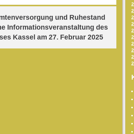
2
2
mtenversorgung und Ruhestand
2
2
ne Informationsveranstaltung des
2
ses Kassel am 27. Februar 2025
2
2
2
2
2