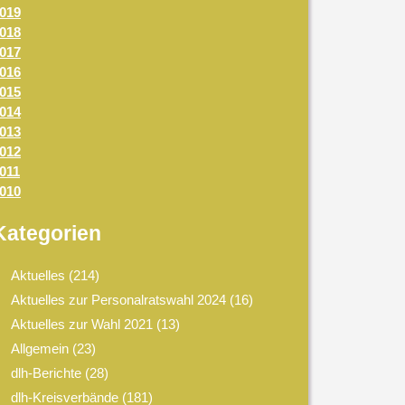
019
018
017
016
015
014
013
012
011
010
Kategorien
Aktuelles
(214)
Aktuelles zur Personalratswahl 2024
(16)
Aktuelles zur Wahl 2021
(13)
Allgemein
(23)
dlh-Berichte
(28)
dlh-Kreisverbände
(181)