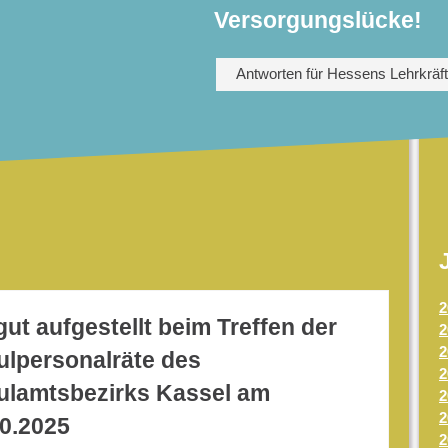
Versorgungslücke!
Antworten für Hessens Lehrkräf
2
gut aufgestellt beim Treffen der
2
2
ulpersonalräte des
2
ulamtsbezirks Kassel am
2
2
10.2025
2