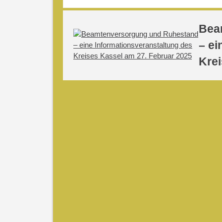
Bea
– ei
Krei