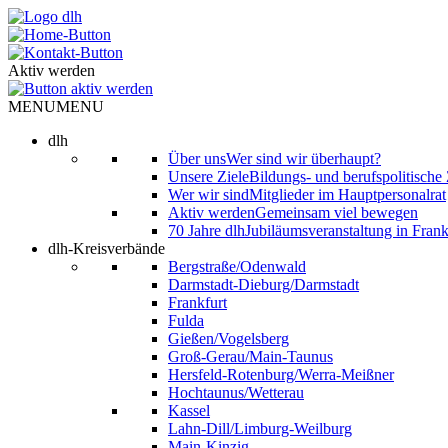
Skip
to
content
Aktiv werden
MENU
MENU
dlh
Über uns
Wer sind wir überhaupt?
Unsere Ziele
Bildungs- und berufspolitische 
Wer wir sind
Mitglieder im Hauptpersonalrat
Aktiv werden
Gemeinsam viel bewegen
70 Jahre dlh
Jubiläumsveranstaltung in Frank
dlh-Kreisverbände
Bergstraße/Odenwald
Darmstadt-Dieburg/Darmstadt
Frankfurt
Fulda
Gießen/Vogelsberg
Groß-Gerau/Main-Taunus
Hersfeld-Rotenburg/Werra-Meißner
Hochtaunus/Wetterau
Kassel
Lahn-Dill/Limburg-Weilburg
Main-Kinzig