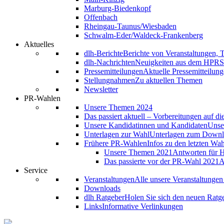
Marburg-Biedenkopf
Offenbach
Rheingau-Taunus/Wiesbaden
Schwalm-Eder/Waldeck-Frankenberg
Aktuelles
dlh-Berichte
Berichte von Veranstaltungen, 
dlh-Nachrichten
Neuigkeiten aus dem HPRS
Pressemitteilungen
Aktuelle Pressemitteilung
Stellungnahmen
Zu aktuellen Themen
Newsletter
PR-Wahlen
Unsere Themen 2024
Das passiert aktuell – Vorbereitungen auf d
Unsere Kandidatinnen und Kandidaten
Unse
Unterlagen zur Wahl
Unterlagen zum Down
Frühere PR-Wahlen
Infos zu den letzten Wa
Unsere Themen 2021
Antworten für H
Das passierte vor der PR-Wahl 2021
A
Service
Veranstaltungen
Alle unsere Veranstaltunge
Downloads
dlh Ratgeber
Holen Sie sich den neuen Ratg
Links
Informative Verlinkungen