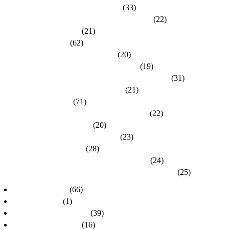
Kreisverband Bergstraße-Odenwald
(33)
Kreisverband Darmstadt / Darmstadt-Dieburg
(22)
Kreisverband Frankfurt
(21)
Kreisverband Fulda
(62)
Kreisverband Gießen / Vogelsberg
(20)
Kreisverband Groß-Gerau / Main-Taunus
(19)
Kreisverband Hersfeld-Rotenburg / Werra-Meißner
(31)
Kreisverband Hochtaunus / Wetterau
(21)
Kreisverband Kassel
(71)
Kreisverband Lahn-Dill / Limburg-Weilburg
(22)
Kreisverband Main-Kinzig
(20)
Kreisverband Marburg-Biedenkopf
(23)
Kreisverband Offenbach
(28)
Kreisverband Rheingau-Taunus / Wiesbaden
(24)
Kreisverband Schwalm-Eder / Waldeck-Frankenberg
(25)
dlh-Nachrichten
(66)
dlh-newsletter
(1)
dlh-Pressemitteilungen
(39)
Frühere PR-Wahlen
(16)