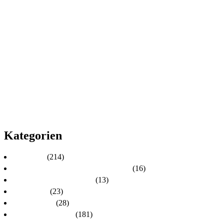
2022
2021
2020
2019
2018
2017
2016
2015
2014
2013
2012
2011
2010
Kategorien
Aktuelles
(214)
Aktuelles zur Personalratswahl 2024
(16)
Aktuelles zur Wahl 2021
(13)
Allgemein
(23)
dlh-Berichte
(28)
dlh-Kreisverbände
(181)