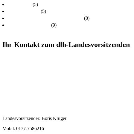
Schulungen
(5)
Stellungnahmen
(5)
Unsere Kandidatinnen und Kandidaten
(8)
Unsere Themen 2024
(9)
Ihr Kontakt zum dlh-Landesvorsitzenden
Landesvorsitzender: Boris Krüger
Mobil: 0177-7586216