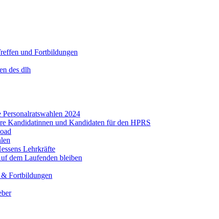
Treffen und Fortbildungen
en des dlh
ie Personalratswahlen 2024
re Kandidatinnen und Kandidaten für den HPRS
load
hlen
essens Lehrkräfte
uf dem Laufenden bleiben
n & Fortbildungen
eber