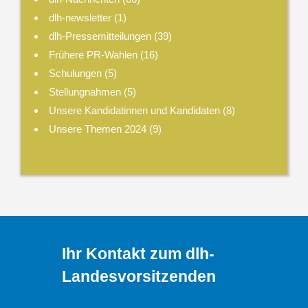
dlh-newsletter
(1)
dlh-Pressemitteilungen
(39)
Frühere PR-Wahlen
(16)
Schulungen
(5)
Stellungnahmen
(5)
Unsere Kandidatinnen und Kandidaten
(8)
Unsere Themen 2024
(9)
Ihr Kontakt zum dlh-
Landesvorsitzenden