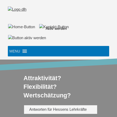
Skip
to
content
Aktiv werden
MENU
Attraktivität?
Flexibilität?
Wertschätzung?
Antworten für Hessens Lehrkräfte