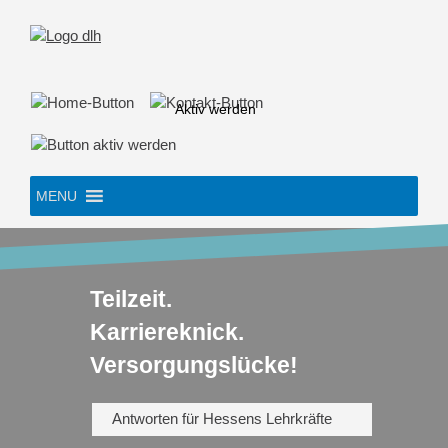
Skip
to
content
Aktiv werden
MENU
Teilzeit.
Karriereknick.
Versorgungslücke!
Antworten für Hessens Lehrkräfte