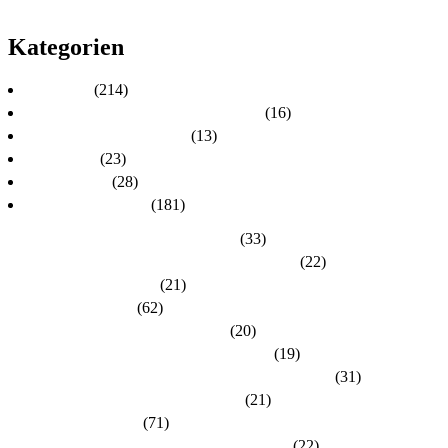
2010
Kategorien
Aktuelles
(214)
Aktuelles zur Personalratswahl 2024
(16)
Aktuelles zur Wahl 2021
(13)
Allgemein
(23)
dlh-Berichte
(28)
dlh-Kreisverbände
(181)
Kreisverband Bergstraße-Odenwald
(33)
Kreisverband Darmstadt / Darmstadt-Dieburg
(22)
Kreisverband Frankfurt
(21)
Kreisverband Fulda
(62)
Kreisverband Gießen / Vogelsberg
(20)
Kreisverband Groß-Gerau / Main-Taunus
(19)
Kreisverband Hersfeld-Rotenburg / Werra-Meißner
(31)
Kreisverband Hochtaunus / Wetterau
(21)
Kreisverband Kassel
(71)
Kreisverband Lahn-Dill / Limburg-Weilburg
(22)