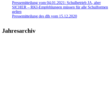
Pressemitteilung vom 04.01.2021: Schulbetrieb JA, aber
SICHER – RKI-Empfehlungen müssen für alle Schulformen
gelten
Pressemitteilung des dlh vom 15.12.2020
Jahresarchiv
2026
2025
2024
2023
2022
2021
2020
2019
2018
2017
2016
2015
2014
2013
2012
2011