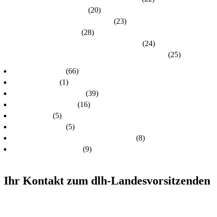
Kreisverband Main-Kinzig
(20)
Kreisverband Marburg-Biedenkopf
(23)
Kreisverband Offenbach
(28)
Kreisverband Rheingau-Taunus / Wiesbaden
(24)
Kreisverband Schwalm-Eder / Waldeck-Frankenberg
(25)
dlh-Nachrichten
(66)
dlh-newsletter
(1)
dlh-Pressemitteilungen
(39)
Frühere PR-Wahlen
(16)
Schulungen
(5)
Stellungnahmen
(5)
Unsere Kandidatinnen und Kandidaten
(8)
Unsere Themen 2024
(9)
Ihr Kontakt zum dlh-Landesvorsitzenden