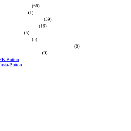
dlh-Nachrichten
(66)
dlh-newsletter
(1)
dlh-Pressemitteilungen
(39)
Frühere PR-Wahlen
(16)
Schulungen
(5)
Stellungnahmen
(5)
Unsere Kandidatinnen und Kandidaten
(8)
Unsere Themen 2024
(9)