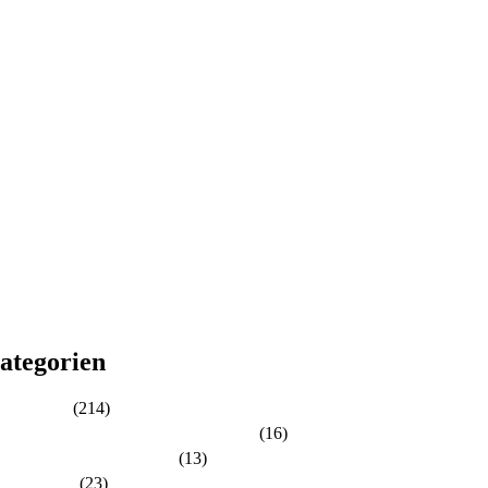
26
25
24
23
22
21
20
19
18
17
16
15
14
13
12
11
10
ategorien
Aktuelles
(214)
Aktuelles zur Personalratswahl 2024
(16)
Aktuelles zur Wahl 2021
(13)
Allgemein
(23)