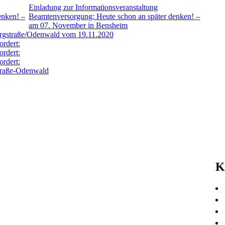
20
Einladung zur Informationsveranstaltung
20
Beamtenversorgung: Heute schon an später denken! –
20
am 07. November in Bensheim
20
ergstraße/Odenwald vom 19.11.2020
20
rdert:
20
rdert:
20
rdert:
20
traße-Odenwald
20
20
20
20
20
20
20
20
20
K