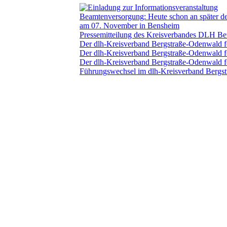
Pressemitteilung des Kreisverbandes DLH B
Der dlh-Kreisverband Bergstraße-Odenwald fo
Der dlh-Kreisverband Bergstraße-Odenwald fo
Der dlh-Kreisverband Bergstraße-Odenwald fo
Führungswechsel im dlh-Kreisverband Bergs