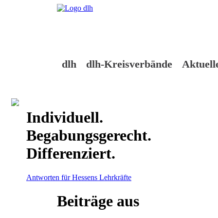
Skip
to
content
dlh
dlh-Kreisverbände
Aktuell
Individuell.
Begabungsgerecht.
Differenziert.
Antworten für Hessens Lehrkräfte
Beiträge aus