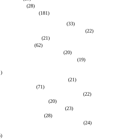
dlh-Berichte
(28)
dlh-Kreisverbände
(181)
eisverband Bergstraße-Odenwald
(33)
eisverband Darmstadt / Darmstadt-Dieburg
(22)
eisverband Frankfurt
(21)
eisverband Fulda
(62)
eisverband Gießen / Vogelsberg
(20)
eisverband Groß-Gerau / Main-Taunus
(19)
eisverband Hersfeld-Rotenburg / Werra-Meißner
1)
eisverband Hochtaunus / Wetterau
(21)
eisverband Kassel
(71)
eisverband Lahn-Dill / Limburg-Weilburg
(22)
eisverband Main-Kinzig
(20)
eisverband Marburg-Biedenkopf
(23)
eisverband Offenbach
(28)
eisverband Rheingau-Taunus / Wiesbaden
(24)
eisverband Schwalm-Eder / Waldeck-Frankenberg
5)