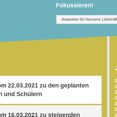
Fokussieren!
Antworten für Hessens Lehrkräf
2
om 22.03.2021 zu den geplanten
2
2
n und Schülern
2
2
2
om 16.03.2021 zu steigenden
2