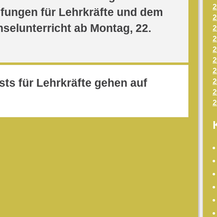
2
pfungen für Lehrkräfte und dem
2
selunterricht ab Montag, 22.
2
2
2
2
2
ests für Lehrkräfte gehen auf
2
2
2