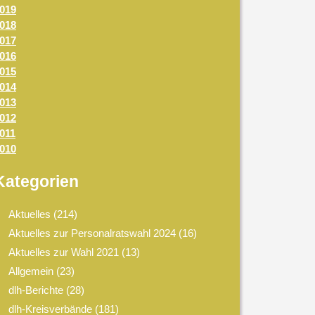
019
018
017
016
015
014
013
012
011
010
Kategorien
Aktuelles
(214)
Aktuelles zur Personalratswahl 2024
(16)
Aktuelles zur Wahl 2021
(13)
Allgemein
(23)
dlh-Berichte
(28)
dlh-Kreisverbände
(181)