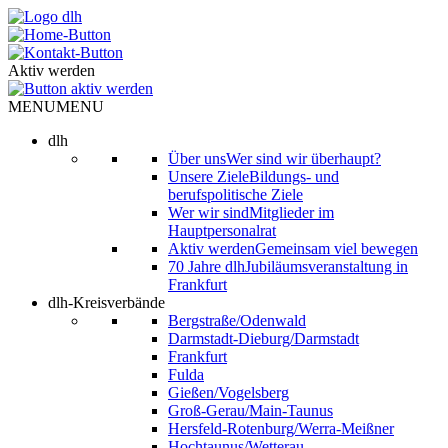
Skip
to
content
Aktiv werden
MENU
MENU
dlh
Über uns
Wer sind wir überhaupt?
Unsere Ziele
Bildungs- und
berufspolitische Ziele
Wer wir sind
Mitglieder im
Hauptpersonalrat
Aktiv werden
Gemeinsam viel bewegen
70 Jahre dlh
Jubiläumsveranstaltung in
Frankfurt
dlh-Kreisverbände
Bergstraße/Odenwald
Darmstadt-Dieburg/Darmstadt
Frankfurt
Fulda
Gießen/Vogelsberg
Groß-Gerau/Main-Taunus
Hersfeld-Rotenburg/Werra-Meißner
Hochtaunus/Wetterau