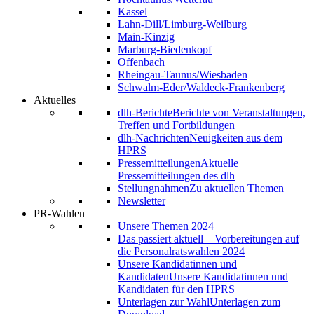
Kassel
Lahn-Dill/Limburg-Weilburg
Main-Kinzig
Marburg-Biedenkopf
Offenbach
Rheingau-Taunus/Wiesbaden
Schwalm-Eder/Waldeck-Frankenberg
Aktuelles
dlh-Berichte
Berichte von Veranstaltungen,
Treffen und Fortbildungen
dlh-Nachrichten
Neuigkeiten aus dem
HPRS
Pressemitteilungen
Aktuelle
Pressemitteilungen des dlh
Stellungnahmen
Zu aktuellen Themen
Newsletter
PR-Wahlen
Unsere Themen 2024
Das passiert aktuell – Vorbereitungen auf
die Personalratswahlen 2024
Unsere Kandidatinnen und
Kandidaten
Unsere Kandidatinnen und
Kandidaten für den HPRS
Unterlagen zur Wahl
Unterlagen zum