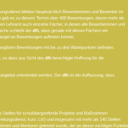
itungsdienst blieben hauptsächlich Bewerberinnen und Bewerber im
ch gab es zu diesem Termin über 400 Bewerbungen, davon mehr als
alen Lehramt auch einzelne Fächer, in denen alle Bewerberinnen und
ache schließt der
dlh
, dass gerade mit diesen Fächern ein
 Mangel an Bewerbungen auftreten könnte.
Ranglisten Bewerbungen mit bis zu drei Wartepunkten befinden.
r, so dass aus Sicht des
dlh
berechtigte Hoffnung für die
sangebot unterbreitet werden. Der
dlh
ist der Auffassung, dass
die Stellen für schulübergreifende Projekte und Maßnahmen
tungsdienst, kurz: LiV) und insgesamt mit mehr als 140 Stellen
torinnen und Mentoren geleistet wurde, der an dieser wichtigen Funktio