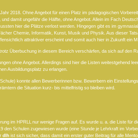
im Jahr 2018. Ohne Angebot für einen Platz im pädagogischen Vorbere
und damit ungefähr die Hälfte, ohne Angebot. Allein im Fach Deuts
ussten hier die Plätze verlost werden. Hingegen gibt es im gymnasi
Fächer Chemie, Informatik, Kunst, Musik und Physik. Aus dieser Tats
fensichtlich attraktiver erscheint und somit auch hier in Zukunft ein
h trotz Überbuchung in diesem Bereich verschärfen, da sich auf den 
en ohne Angebot. Allerdings sind hier die Listen weitestgehend lee
nen Ausbildungsplatz zu erlangen.
 Schule) konnte allen Bewerberinnen bzw. Bewerbern ein Einstellung
ern die Situation kurz- bis mittelfristig so bleiben wird.
erung im HPRLL nur wenige Fragen auf. Es wurde u. a. die Liste für 
den Schulen zugewiesen wurde (eine Stunde je Lehrkraft im Vorberei
er
dlh
ist sich sicher, dass damit ein erster guter Beitrag für alle Men