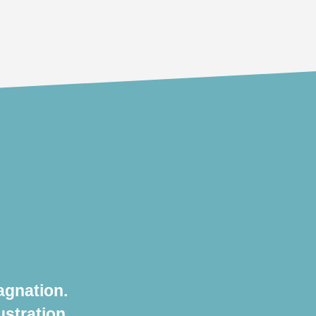
agnation.
ustration.