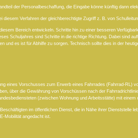
andteil der Personalbeschaffung, die Eingabe könne künftig dann elek
ei diesem Verfahren der gleichberechtigte Zugriff z. B. von Schulleit
diesem Bereich entwickeln. Schritte hin zu einer besseren Verfügbar
 Schuljahres sind Schritte in die richtige Richtung. Dabei sind auf
 und es ist für Abhilfe zu sorgen. Technisch sollte dies in der heutig
hrung eines Vorschusses zum Erwerb eines Fahrrades (Fahrrad-RL) v
en, über die Gewährung von Vorschüssen nach der Fahrradrichtlinie 
 Landesbediensteten (zwischen Wohnung und Arbeitsstätte) mit eine
eschäftigten im öffentlichen Dienst, die in Nähe ihrer Dienststelle l
E-Mobilität angedacht ist.