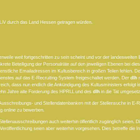
r LiV durch das Land Hessen getragen würden.
lerweile weit fortgeschritten zu sein scheint und vor der landesweite
rete Beteiligung der Personalräte auf den jeweiligen Ebenen bei die
ienstliche Emailadressen im Kultusbereich in großen Teilen fehlen. 
dienstes auf das E-Recruiting-System freigeschaltet werden. Der
dlh
m
freich, dass nun endlich die Ankündigung des Kultusministers erfolgt 
 zehn Jahre alte Forderung des HPRLL und des
dlh
in die Tat umgesetz
 Ausschreibungs- und Stellendatenbanken mit der Stellensuche in E-
ing online zu bewerben.
ellenausschreibungen auch weiterhin öffentlich zugänglich seien. Dies
 Veröffentlichung seien aber weiterhin vorgesehen. Dies betreffe die