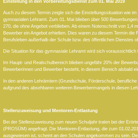
Einstellung in den Vorbereitungsdienst zum 01. Mai 2019
Auch zu diesem Termin zeigte sich die Einstellungssituation wie 
gymnasialen Lehramt. Zum 01. Mai blieben über 500 Bewerbungen, 
270, die ohne Angebot verblieben. Ab einem Notenschnitt von 1,4 m
Bewerber ein Angebot erhielten. Dies waren zu diesem Termin die 
Berufsleben außerhalb der Schule bzw. des öffentlichen Dienstes of
Die Situation für das gymnasiale Lehramt wird sich voraussichtlic
Im Haupt- und Realschulbereich blieben ungefähr 20% der Bewerbung
Bewerberinnen und Bewerber besteht, in diesem Bereich alsbald ei
In den anderen Lehrämtern (Grundschule, Förderschule, berufliche
aufgrund des absehbaren weiteren Bewerbermangels in diesen Lehrämt
Stellenzuweisung und Mentoren-Entlastung
Bei der Stellenzuweisung zum neuen Schuljahr traten bei der Erört
(PROSÜM) angefragt. Die Mentoren-Entlastung, die zum 01.02.2019 
ausgewiesen ist, scheint an den Schulen angekommen zu sein. D