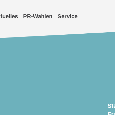
tuelles
PR-Wahlen
Service
St
Fr