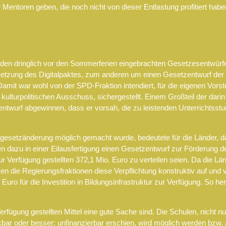
 Mentoren geben, die noch nicht von dieser Entlastung profitiert habe
n dringlich vor den Sommerferien eingebrachten Gesetzesentwürfe
etzung des Digitalpaktes, zum anderen um einen Gesetzentwurf der S
amit war wohl von der SPD-Fraktion intendiert, für die eigenen Vors
 kulturpolitischen Ausschuss, sichergestellt. Einem Großteil der da
wurf abgewinnen, dass er vorsah, die zu leistenden Unterrichtsstun
ndgesetzänderung möglich gemacht wurde, bedeutete für die Länder, 
 in einer Eilausfertigung einen Gesetzentwurf zur Förderung der d
r Verfügung gestellten 372,1 Mio. Euro zu verteilen seien. Da die 
en die Regierungsfraktionen diese Verpflichtung konstruktiv auf und 
 Euro für die Investition in Bildungsinfrastruktur zur Verfügung. So h
rfügung gestellten Mittel eine gute Sache sind. Die Schulen, nicht n
kbar oder besser: unfinanzierbar erschien, wird möglich werden bz