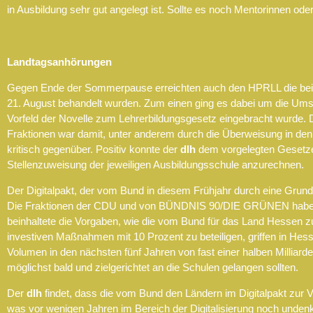
in Ausbildung sehr gut angelegt ist. Sollte es noch Mentorinnen oder
Landtagsanhörungen
Gegen Ende der Sommerpause erreichten auch den HPRLL die beide
21. August behandelt wurden. Zum einen ging es dabei um die Ums
Vorfeld der Novelle zum Lehrerbildungsgesetz eingebracht wurde. D
Fraktionen war damit, unter anderem durch die Überweisung in den
kritisch gegenüber. Positiv konnte der
dlh
dem vorgelegten Gesetzent
Stellenzuweisung der jeweiligen Ausbildungsschule anzurechnen.
Der Digitalpakt, der vom Bund in diesem Frühjahr durch eine Gru
Die Fraktionen der CDU und von BÜNDNIS 90/DIE GRÜNEN haben dazu
beinhaltete die Vorgaben, wie die vom Bund für das Land Hessen zu
investiven Maßnahmen mit 10 Prozent zu beteiligen, griffen in Hess
Volumen in den nächsten fünf Jahren von fast einer halben Milliarde
möglichst bald und zielgerichtet an die Schulen gelangen sollten.
Der
dlh
findet, dass die vom Bund den Ländern im Digitalpakt zur Ve
was vor wenigen Jahren im Bereich der Digitalisierung noch unden