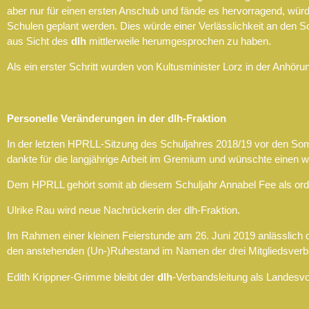
aber nur für einen ersten Anschub und fände es hervorragend, würde
Schulen geplant werden. Dies würde einer Verlässlichkeit an den 
aus Sicht des
dlh
mittlerweile herumgesprochen zu haben.
Als ein erster Schritt wurden von Kultusminister Lorz in der Anhöru
Personelle Veränderungen in der dlh-Fraktion
In der letzten HPRLL-Sitzung des Schuljahres 2018/19 vor den So
dankte für die langjährige Arbeit im Gremium und wünschte einen 
Dem HPRLL gehört somit ab diesem Schuljahr Annabel Fee als orden
Ulrike Rau wird neue Nachrückerin der dlh-Fraktion.
Im Rahmen einer kleinen Feierstunde am 26. Juni 2019 anlässlich 
den anstehenden (Un-)Ruhestand im Namen der drei Mitgliedsver
Edith Krippner-Grimme bleibt der
dlh
-Verbandsleitung als Landesvor