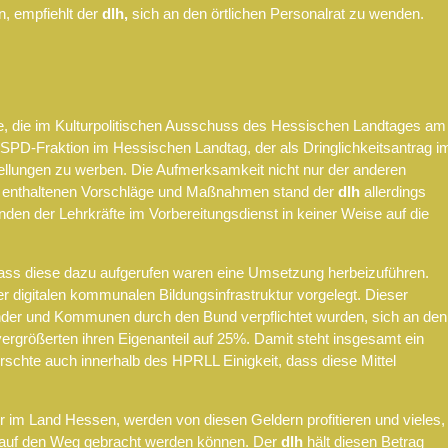
n, empfiehlt der
dlh,
sich an den örtlichen Personalrat zu wenden.
, die im Kulturpolitischen Ausschuss des Hessischen Landtages am
PD-Fraktion im Hessischen Landtag, der als Dringlichkeitsantrag i
tellungen zu werben. Die Aufmerksamkeit nicht nur der anderen
rin enthaltenen Vorschläge und Maßnahmen stand der
dlh
allerdings
den der Lehrkräfte im Vorbereitungsdienst in keiner Weise auf die
dass diese dazu aufgerufen waren eine Umsetzung herbeizuführen.
igitalen kommunalen Bildungsinfrastruktur vorgelegt. Dieser
Länder und Kommunen durch den Bund verpflichtet wurden, sich an den
vergrößerten ihren Eigenanteil auf 25%. Damit steht insgesamt ein
errschte auch innerhalb des HPRLL Einigkeit, dass diese Mittel
ur im Land Hessen, werden von diesen Geldern profitieren und vieles,
w. auf den Weg gebracht werden können. Der
dlh
hält diesen Betrag