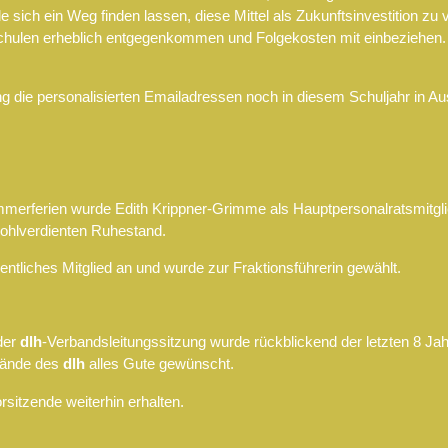
 sich ein Weg finden lassen, diese Mittel als Zukunftsinvestition zu 
Schulen erheblich entgegenkommen und Folgekosten mit einbeziehen. D
ng die personalisierten Emailadressen noch in diesem Schuljahr in Aus
mmerferien wurde Edith Krippner-Grimme als Hauptpersonalratsmitgli
wohlverdienten Ruhestand.
tliches Mitglied an und wurde zur Fraktionsführerin gewählt.
der
dlh
-Verbandsleitungssitzung wurde rückblickend der letzten 8 Ja
bände des
dlh
alles Gute gewünscht.
sitzende weiterhin erhalten.