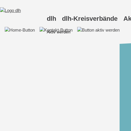
Skip
to
content
dlh
dlh-Kreisverbände
Ak
Aktiv werden