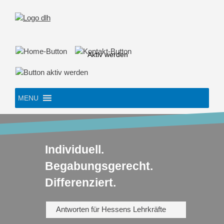
Skip
to
content
Aktiv werden
MENU
Individuell.
Begabungsgerecht.
Differenziert.
Antworten für Hessens Lehrkräfte