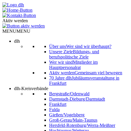
Skip
to
content
Aktiv werden
MENU
MENU
dlh
Über uns
Wer sind wir überhaupt?
Unsere Ziele
Bildungs- und
berufspolitische Ziele
Wer wir sind
Mitglieder im
Hauptpersonalrat
Aktiv werden
Gemeinsam viel bewegen
70 Jahre dlh
Jubiläumsveranstaltung in
Frankfurt
dlh-Kreisverbände
Bergstraße/Odenwald
Darmstadt-Dieburg/Darmstadt
Frankfurt
Fulda
Gießen/Vogelsberg
Groß-Gerau/Main-Taunus
Hersfeld-Rotenburg/Werra-Meißner
Hochtaunus/Wetterau