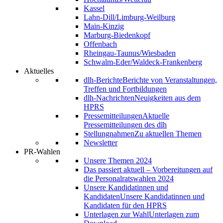
Kassel
Lahn-Dill/Limburg-Weilburg
Main-Kinzig
Marburg-Biedenkopf
Offenbach
Rheingau-Taunus/Wiesbaden
Schwalm-Eder/Waldeck-Frankenberg
Aktuelles
dlh-Berichte
Berichte von Veranstaltungen,
Treffen und Fortbildungen
dlh-Nachrichten
Neuigkeiten aus dem
HPRS
Pressemitteilungen
Aktuelle
Pressemitteilungen des dlh
Stellungnahmen
Zu aktuellen Themen
Newsletter
PR-Wahlen
Unsere Themen 2024
Das passiert aktuell – Vorbereitungen auf
die Personalratswahlen 2024
Unsere Kandidatinnen und
Kandidaten
Unsere Kandidatinnen und
Kandidaten für den HPRS
Unterlagen zur Wahl
Unterlagen zum