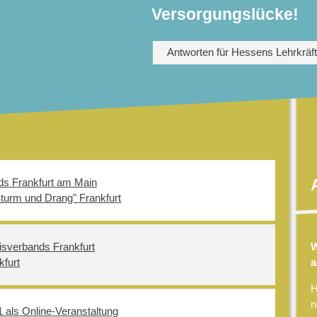
Versorgungslücke!
Antworten für Hessens Lehrkräf
ds Frankfurt am Main
Sturm und Drang" Frankfurt
W
isverbands Frankfurt
a
kfurt
H
n
 als Online-Veranstaltung