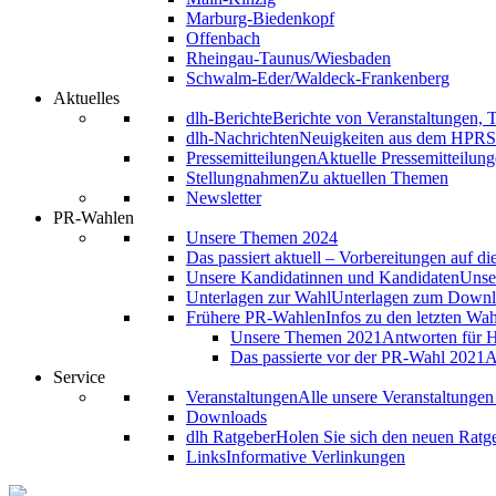
Marburg-Biedenkopf
Offenbach
Rheingau-Taunus/Wiesbaden
Schwalm-Eder/Waldeck-Frankenberg
Aktuelles
dlh-Berichte
Berichte von Veranstaltungen, 
dlh-Nachrichten
Neuigkeiten aus dem HPRS
Pressemitteilungen
Aktuelle Pressemitteilung
Stellungnahmen
Zu aktuellen Themen
Newsletter
PR-Wahlen
Unsere Themen 2024
Das passiert aktuell – Vorbereitungen auf d
Unsere Kandidatinnen und Kandidaten
Unse
Unterlagen zur Wahl
Unterlagen zum Down
Frühere PR-Wahlen
Infos zu den letzten Wa
Unsere Themen 2021
Antworten für H
Das passierte vor der PR-Wahl 2021
A
Service
Veranstaltungen
Alle unsere Veranstaltunge
Downloads
dlh Ratgeber
Holen Sie sich den neuen Ratg
Links
Informative Verlinkungen