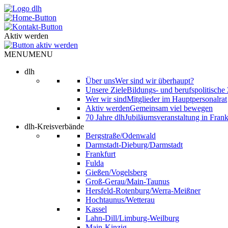
Skip
to
content
Aktiv werden
MENU
MENU
dlh
Über uns
Wer sind wir überhaupt?
Unsere Ziele
Bildungs- und berufspolitische 
Wer wir sind
Mitglieder im Hauptpersonalrat
Aktiv werden
Gemeinsam viel bewegen
70 Jahre dlh
Jubiläumsveranstaltung in Frank
dlh-Kreisverbände
Bergstraße/Odenwald
Darmstadt-Dieburg/Darmstadt
Frankfurt
Fulda
Gießen/Vogelsberg
Groß-Gerau/Main-Taunus
Hersfeld-Rotenburg/Werra-Meißner
Hochtaunus/Wetterau
Kassel
Lahn-Dill/Limburg-Weilburg
Main-Kinzig