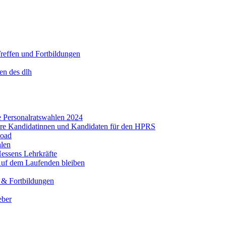
Treffen und Fortbildungen
en des dlh
ie Personalratswahlen 2024
re Kandidatinnen und Kandidaten für den HPRS
load
hlen
essens Lehrkräfte
uf dem Laufenden bleiben
n & Fortbildungen
eber