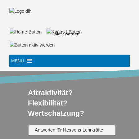
Skip
to
content
Aktiv werden
MENU
Attraktivität?
Flexibilität?
Wertschätzung?
Antworten für Hessens Lehrkräfte