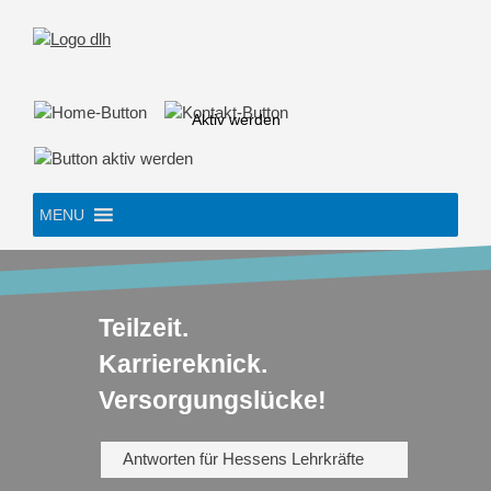
Skip
to
content
Aktiv werden
MENU
Teilzeit.
Karriereknick.
Versorgungslücke!
Antworten für Hessens Lehrkräfte