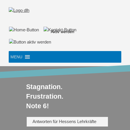
Skip
to
content
Aktiv werden
MENU
Stagnation.
Frustration.
Note 6!
Antworten für Hessens Lehrkräfte