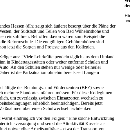
We
de
Hi
noc
des Hessen (dlh) zeigt sich äußerst besorgt über die Pläne der
Westen, der Südstadt und Teilen von Bad Wilhelmshöhe und
n einzuführen. Betroffen davon wären zum Beispiel die
r die Reformschule. Die endgültigen Gebührenhöhen sind
on jetzt die Sorgen und Proteste aus den Kollegien.
 Krüger aus: “Viele Lehrkräfte pendeln täglich aus dem Umland
inn in Kindertagesstätten oder weiter entfernte Schulen und
 Auto. An den Schulen stehen nur wenige oder keinerlei
her ist die Parksituation ohnehin bereits seit Langem
chäftigte der Beratungs- und Förderzentren (BFZ) sowie
ich mehrere Standorte anfahren müssen. Für diese Kolleginnen
lich, um zuverlässig zwischen Einsatzorten wechseln zu
itsbedingungen erheblich beeinträchtigen. Bereits jetzt
en Maßnahmen über einen Schulwechsel nachdenken.
x warnt eindringlich vor den Folgen: “Eine solche Entwicklung
terrichtsversorgung und senkt die Attraktivität Kassels als
ngt notwendige Arbeitsaufträge – etwa der Transport von