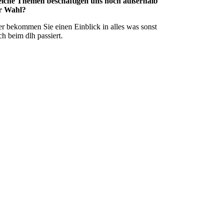
lche Themen beschäftigen uns noch außerhalb
r Wahl?
er bekommen Sie einen Einblick in alles was sonst
h beim dlh passiert.