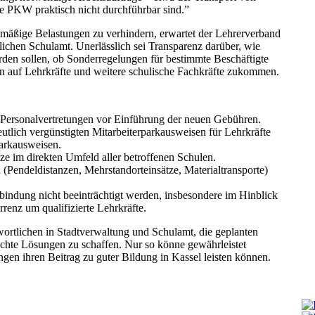
ne PKW praktisch nicht durchführbar sind.”
smäßige Belastungen zu verhindern, erwartet der Lehrerverband
lichen Schulamt. Unerlässlich sei Transparenz darüber, wie
erden sollen, ob Sonderregelungen für bestimmte Beschäftigte
n auf Lehrkräfte und weitere schulische Fachkräfte zukommen.
Personalvertretungen vor Einführung der neuen Gebühren.
utlich vergünstigten Mitarbeiterparkausweisen für Lehrkräfte
arkausweisen.
e im direkten Umfeld aller betroffenen Schulen.
n (Pendeldistanzen, Mehrstandorteinsätze, Materialtransporte)
bindung nicht beeinträchtigt werden, insbesondere im Hinblick
enz um qualifizierte Lehrkräfte.
wortlichen in Stadtverwaltung und Schulamt, die geplanten
chte Lösungen zu schaffen. Nur so könne gewährleistet
ngen ihren Beitrag zu guter Bildung in Kassel leisten können.