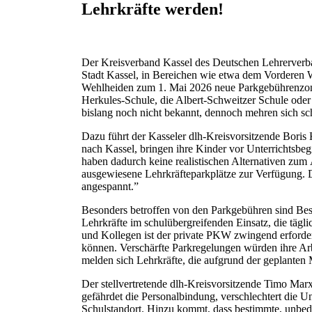
Lehrkräfte werden!
Der Kreisverband Kassel des Deutschen Lehrerverban
Stadt Kassel, in Bereichen wie etwa dem Vorderen 
Wehlheiden zum 1. Mai 2026 neue Parkgebührenzone
Herkules-Schule, die Albert-Schweitzer Schule ode
bislang noch nicht bekannt, dennoch mehren sich sch
Dazu führt der Kasseler dlh-Kreisvorsitzende Boris
nach Kassel, bringen ihre Kinder vor Unterrichtsbeg
haben dadurch keine realistischen Alternativen zum
ausgewiesene Lehrkräfteparkplätze zur Verfügung. Da
angespannt.”
Besonders betroffen von den Parkgebühren sind Bes
Lehrkräfte im schulübergreifenden Einsatz, die tägl
und Kollegen ist der private PKW zwingend erforder
können. Verschärfte Parkregelungen würden ihre Arbe
melden sich Lehrkräfte, die aufgrund der geplant
Der stellvertretende dlh-Kreisvorsitzende Timo Mar
gefährdet die Personalbindung, verschlechtert die Un
Schulstandort. Hinzu kommt, dass bestimmte, unbedi