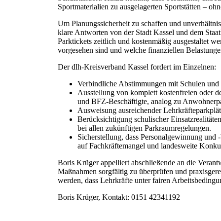
Sportmaterialien zu ausgelagerten Sportstätten – oh
Um Planungssicherheit zu schaffen und unverhältni
klare Antworten von der Stadt Kassel und dem Staat
Parktickets zeitlich und kostenmäßig ausgestaltet w
vorgesehen sind und welche finanziellen Belastunge
Der dlh-Kreisverband Kassel fordert im Einzelnen:
Verbindliche Abstimmungen mit Schulen und 
Ausstellung von komplett kostenfreien oder de
und BFZ-Beschäftigte, analog zu Anwohnerp
Ausweisung ausreichender Lehrkräfteparkplätz
Berücksichtigung schulischer Einsatzrealitäte
bei allen zukünftigen Parkraumregelungen.
Sicherstellung, dass Personalgewinnung und -
auf Fachkräftemangel und landesweite Konkurr
Boris Krüger appelliert abschließende an die Verant
Maßnahmen sorgfältig zu überprüfen und praxisgere
werden, dass Lehrkräfte unter fairen Arbeitsbedingu
Boris Krüger, Kontakt: 0151 42341192