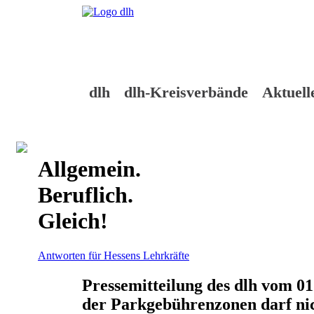
Skip
to
content
dlh
dlh-Kreisverbände
Aktuell
Allgemein.
Beruflich.
Gleich!
Antworten für Hessens Lehrkräfte
Pressemitteilung des dlh vom 0
der Parkgebührenzonen darf nic