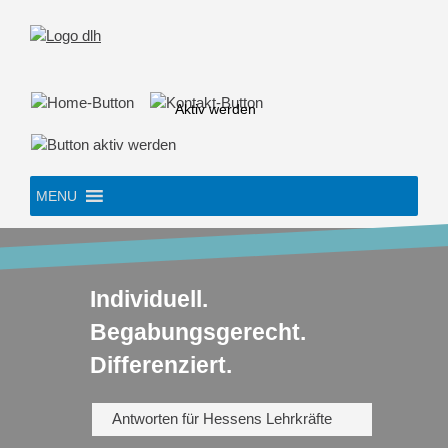
Skip
to
content
Aktiv werden
MENU
Individuell.
Begabungsgerecht.
Differenziert.
Antworten für Hessens Lehrkräfte