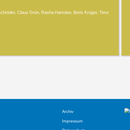
 Schröder, Claus Grün, Rasha Hamdan, Boris Krüger, Timo
Archiv
Impressum