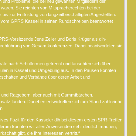
n und Probleme, die bei neu gewählten Mitgliedern der
waren. Sie reichten von Mitspracherechten bei der
bis zur Entfristung von langzeitbeschäftigten Angestellten.
e vom GPRS Kassel in seinen Rundschreiben beantwortet
GPRS-Vorsitzende Jens Zeiler und Boris Krüger als dlh-
Durchführung von Gesamtkonferenzen. Dabei beantworteten sie
räte nach Schulformen getrennt und tauschten sich über
hulen in Kassel und Umgebung aus. In den Pausen konnten
schaften und Verbände über deren Arbeit und
en und Ratgebern, aber auch mit Gummibärchen,
Absatz fanden. Daneben entwickelten sich am Stand zahlreiche
n.
tives Fazit für den Kasseler dlh bei diesem ersten SPR-Treffen
derum konnten wir allen Anwesenden sehr deutlich machen,
haft gibt, die ihre Interessen vertritt.“