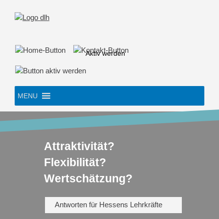
Skip
to
content
Aktiv werden
MENU
Attraktivität?
Flexibilität?
Wertschätzung?
Antworten für Hessens Lehrkräfte